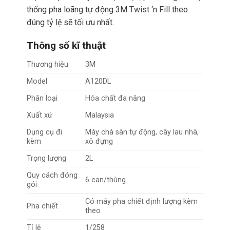
thống pha loãng tự động 3M Twist ‘n Fill theo
đúng tỷ lệ sẽ tối ưu nhất.
Thông số kĩ thuật
Thương hiệu
3M
Model
A120DL
Phân loại
Hóa chất đa năng
Xuất xứ
Malaysia
Dụng cụ đi
Máy chà sàn tự động, cây lau nhà,
kèm
xô đựng
Trọng lượng
2L
Quy cách đóng
6 can/thùng
gói
Có máy pha chiết định lượng kèm
Pha chiết
theo
Tỉ lệ
1/258