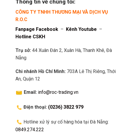
Thông tin về chúng tôi:
CÔNG TY TNHH THƯƠNG MẠI VÀ DỊCH VỤ
R.O.C
Fanpage Facebook
–
Kênh Youtube
–
Hotline CSKH
Trụ sở:
44 Xuân Đán 2, Xuân Hà, Thanh Khê, Đà
Nẵng
Chi nhánh Hồ Chí Minh:
703A Lê Thị Riêng, Thới
An, Quận 12
Email:
info@roc-trading.vn
Điện thoại:
(0236) 3822 979
Hotline xử lý sự cố hàng hóa tại Đà Nẵng:
0849.274.222