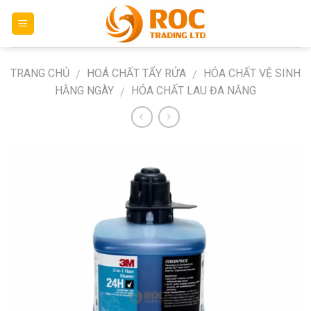
Skip
to
content
TRANG CHỦ
HOÁ CHẤT TẨY RỬA
HÓA CHẤT VỆ SINH
/
/
HẰNG NGÀY
HÓA CHẤT LAU ĐA NĂNG
/