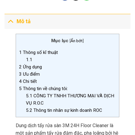
Mô tả
Mục lục
[
Ẩn bớt
]
1
Thông số kĩ thuật
1.1
2
Ứng dụng
3
Ưu điểm
4
Chi tiết
5
Thông tin về chúng tôi:
5.1
CÔNG TY TNHH THƯƠNG MẠI VÀ DỊCH
VỤ R.O.C
5.2
Thông tin nhân sự kinh doanh ROC
Dung dịch tẩy rửa sàn 3M 24H Floor Cleaner là
một sản phẩm tẩy rửa đậm đặc, pha loãng bởi hệ