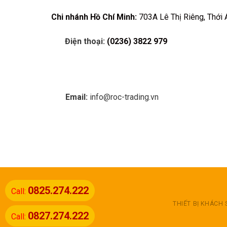
Chi nhánh Hồ Chí Minh:
703A Lê Thị Riêng, Thới 
Điện thoại:
(0236) 3822 979
Email:
info@roc-trading.vn
0825.274.222
Call:
THIẾT BỊ KHÁCH
0827.274.222
Call: