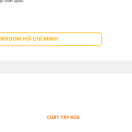
p toàn quốc.
WROOM HỒ CHÍ MINH
CHẤT TẨY RỬA