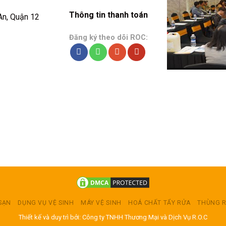
Thông tin thanh toán
An, Quận 12
Đăng ký theo dõi ROC:
 SẠN
DỤNG VỤ VỆ SINH
MÁY VỆ SINH
HOÁ CHẤT TẨY RỬA
THÙNG 
Thiết kế và duy trì bởi: Công ty TNHH Thương Mại và Dịch Vụ R.O.C