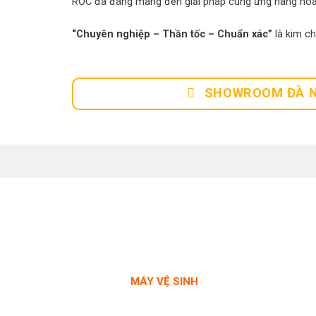
ROC đã đang mang đến giải pháp cung ứng hàng hóa
“Chuyên nghiệp – Thần tốc – Chuẩn xác”
là kim c
SHOWROOM ĐÀ 
MÁY VỆ SINH