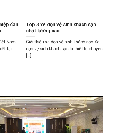
hiệp cần
Top 3 xe dọn vệ sinh khách sạn
[THÔNG 
o
chất lượng cao
kinh do
Việt Nam
Giới thiệu xe dọn vệ sinh khách sạn Xe
Bạn đang 
ệt tại
dọn vệ sinh khách sạn là thiết bị chuyên
định, thu
[...]
chuyên [...