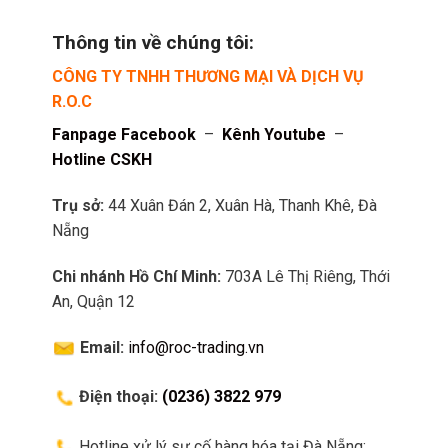
Thông tin về chúng tôi:
CÔNG TY TNHH THƯƠNG MẠI VÀ DỊCH VỤ
R.O.C
Fanpage Facebook
–
Kênh Youtube
–
Hotline CSKH
Trụ sở:
44 Xuân Đán 2, Xuân Hà, Thanh Khê, Đà
Nẵng
Chi nhánh Hồ Chí Minh:
703A Lê Thị Riêng, Thới
An, Quận 12
Email:
info@roc-trading.vn
Điện thoại:
(0236) 3822 979
Hotline xử lý sự cố hàng hóa tại Đà Nẵng: