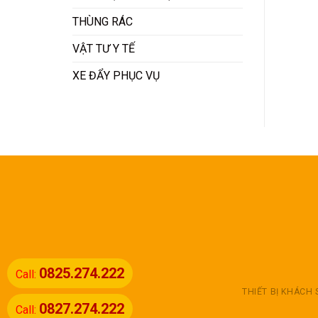
THÙNG RÁC
VẬT TƯ Y TẾ
XE ĐẨY PHỤC VỤ
0825.274.222
Call:
THIẾT BỊ KHÁCH
0827.274.222
Call: