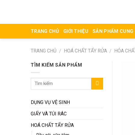
Skip
to
content
TRANG CHỦ
GIỚI THIỆU
SẢN PHẨM CUNG
TRANG CHỦ
HOÁ CHẤT TẨY RỬA
HÓA CHẤ
/
/
TÌM KIẾM SẢN PHẨM
DỤNG VỤ VỆ SINH
GIẤY VÀ TÚI RÁC
HOÁ CHẤT TẨY RỬA