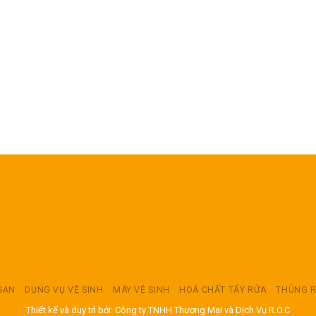
 SẠN
DỤNG VỤ VỆ SINH
MÁY VỆ SINH
HOÁ CHẤT TẨY RỬA
THÙNG 
Thiết kế và duy trì bởi: Công ty TNHH Thương Mại và Dịch Vụ R.O.C