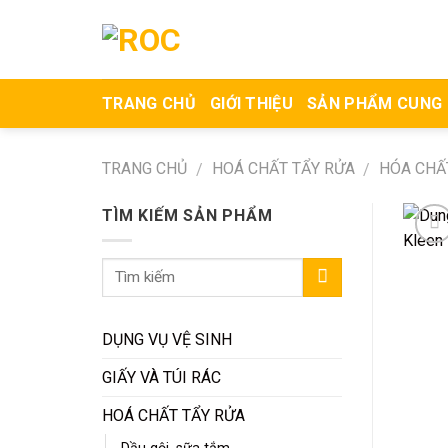
Skip
to
content
TRANG CHỦ
GIỚI THIỆU
SẢN PHẨM CUNG
TRANG CHỦ
HOÁ CHẤT TẨY RỬA
HÓA CHẤ
/
/
TÌM KIẾM SẢN PHẨM
DỤNG VỤ VỆ SINH
GIẤY VÀ TÚI RÁC
HOÁ CHẤT TẨY RỬA