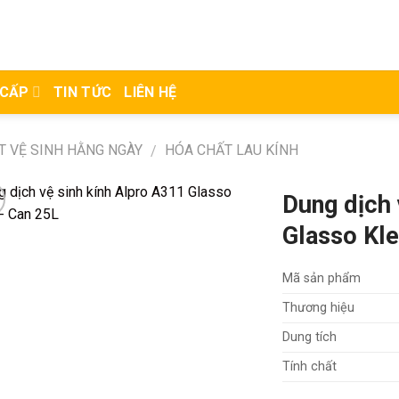
 CẤP
TIN TỨC
LIÊN HỆ
T VỆ SINH HẰNG NGÀY
HÓA CHẤT LAU KÍNH
/
Dung dịch 
Glasso Kl
Mã sản phẩm
Thương hiệu
Dung tích
Tính chất