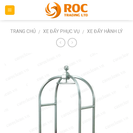
Skip
to
content
TRANG CHỦ
XE ĐẨY PHỤC VỤ
XE ĐẨY HÀNH LÝ
/
/