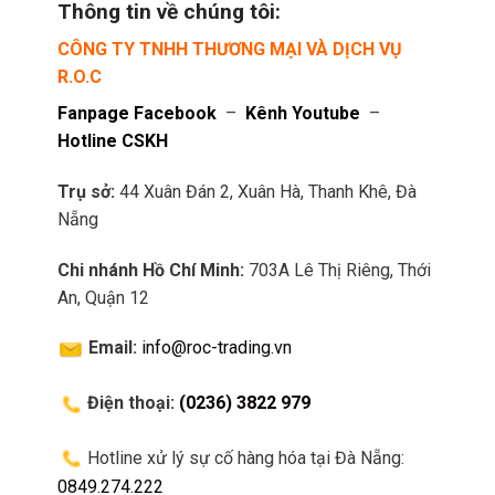
Thông tin về chúng tôi:
CÔNG TY TNHH THƯƠNG MẠI VÀ DỊCH VỤ
R.O.C
Fanpage Facebook
–
Kênh Youtube
–
Hotline CSKH
Trụ sở:
44 Xuân Đán 2, Xuân Hà, Thanh Khê, Đà
Nẵng
Chi nhánh Hồ Chí Minh:
703A Lê Thị Riêng, Thới
An, Quận 12
Email:
info@roc-trading.vn
Điện thoại:
(0236) 3822 979
Hotline xử lý sự cố hàng hóa tại Đà Nẵng:
0849.274.222