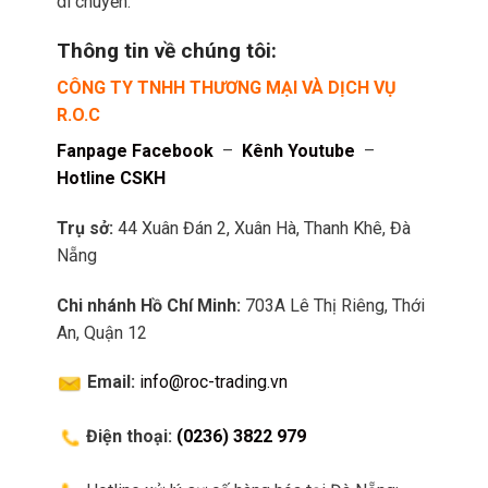
di chuyền.
Thông tin về chúng tôi:
CÔNG TY TNHH THƯƠNG MẠI VÀ DỊCH VỤ
R.O.C
Fanpage Facebook
–
Kênh Youtube
–
Hotline CSKH
Trụ sở:
44 Xuân Đán 2, Xuân Hà, Thanh Khê, Đà
Nẵng
Chi nhánh Hồ Chí Minh:
703A Lê Thị Riêng, Thới
An, Quận 12
Email:
info@roc-trading.vn
Điện thoại:
(0236) 3822 979