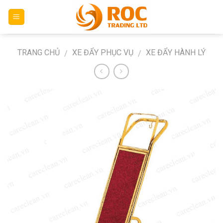
Skip
to
content
TRANG CHỦ
XE ĐẨY PHỤC VỤ
XE ĐẨY HÀNH LÝ
/
/