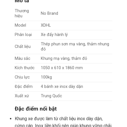
Mô tả
Thương
No Brand
hiệu
Model
XDHL
Phân loại
Xe đẩy hành lý
Thép phun sơn mạ vàng, thảm nhung
Chất liệu
đỏ
Màu sắc
Khung mạ vàng, thảm đỏ
Kích thước
1050 x 610 x 1860 mm
Chịu lực
100kg
Đặc điểm
4 bánh xe inox dày dặn
Xuất xứ
Trung Quốc
Đặc điểm nổi bật
Khung xe được làm từ chất liệu inox dày dặn,
cứng cáp. Inox liền khối nên giúp khung vững chãi,