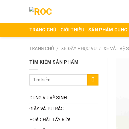
Skip
to
content
TRANG CHỦ
GIỚI THIỆU
SẢN PHẨM CUNG
TRANG CHỦ
XE ĐẨY PHỤC VỤ
XE VẮT VỆ 
/
/
TÌM KIẾM SẢN PHẨM
DỤNG VỤ VỆ SINH
GIẤY VÀ TÚI RÁC
HOÁ CHẤT TẨY RỬA