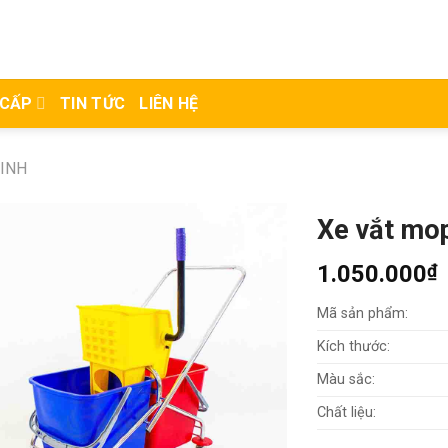
 CẤP
TIN TỨC
LIÊN HỆ
SINH
Xe vắt mop
1.050.000
₫
Mã sản phẩm:
Kích thước:
Màu sắc:
Chất liệu: