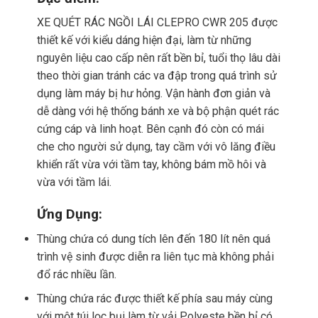
XE QUÉT RÁC NGỒI LÁI CLEPRO CWR 205 được
thiết kế với kiểu dáng hiện đại, làm từ những
nguyên liệu cao cấp nên rất bền bỉ, tuổi thọ lâu dài
theo thời gian tránh các va đập trong quá trình sử
dụng làm máy bị hư hỏng. Vận hành đơn giản và
dễ dàng với hệ thống bánh xe và bộ phận quét rác
cứng cáp và linh hoạt. Bên cạnh đó còn có mái
che cho người sử dụng, tay cầm với vô lăng điều
khiển rất vừa với tầm tay, không bám mồ hôi và
vừa với tầm lái.
Ứng Dụng:
Thùng chứa có dung tích lên đến 180 lít nên quá
trình vệ sinh được diễn ra liên tục mà không phải
đổ rác nhiều lần.
Thùng chứa rác được thiết kế phía sau máy cùng
với một túi lọc bụi làm từ vải Polyeste bền bỉ có