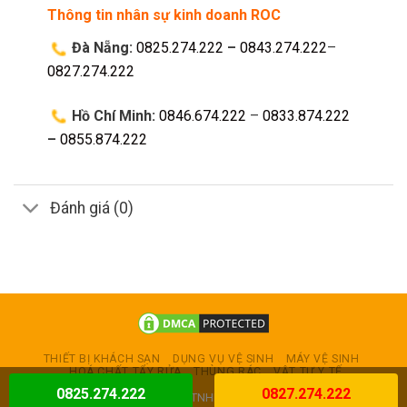
Thông tin nhân sự kinh doanh ROC
Đà Nẵng:
0825.274.222
–
0843.274.222
–
0827.274.222
Hồ Chí Minh:
0846.674.222
–
0833.874.222
–
0855.874.222
Đánh giá (0)
THIẾT BỊ KHÁCH SẠN
DỤNG VỤ VỆ SINH
MÁY VỆ SINH
HOÁ CHẤT TẨY RỬA
THÙNG RÁC
VẬT TƯ Y TẾ
0825.274.222
0827.274.222
Thiết kế và duy trì bởi: Công ty TNHH Thương Mại và Dịch Vụ R.O.C