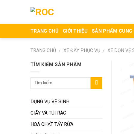
Skip
to
content
TRANG CHỦ
GIỚI THIỆU
SẢN PHẨM CUNG
TRANG CHỦ
XE ĐẨY PHỤC VỤ
XE DỌN VỆ 
/
/
TÌM KIẾM SẢN PHẨM
DỤNG VỤ VỆ SINH
GIẤY VÀ TÚI RÁC
HOÁ CHẤT TẨY RỬA