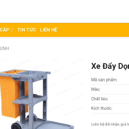
 CẤP
TIN TỨC
LIÊN HỆ
SINH
Xe Đẩy Dọ
Mã sản phẩm:
Màu:
Chất liệu:
Kích thước:
Liên hệ để nhận giá t