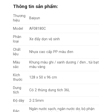
Thông tin sản phẩm:
Thương
Baiyun
hiệu
Model
AF08180C
Phân
Xe đẩy dọn vệ sinh
loại
Chất
Nhựa cao cấp PP màu đen
liệu
Màu
Khung màu ghi / xanh dương / đen , túi bạt
sắc
màu vàng
Kích
128 x 50 x 96 cm
thước
Dung
Có 2 thùng dung tích 36L
tích
Độ dày
2-2.5mm
Ngăn nước sạch, ngăn nước dơ, bộ phận
Đặc