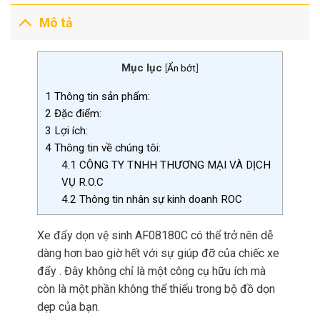
Mô tả
Mục lục
[
Ẩn bớt
]
1
Thông tin sản phẩm:
2
Đặc điểm:
3
Lợi ích:
4
Thông tin về chúng tôi:
4.1
CÔNG TY TNHH THƯƠNG MẠI VÀ DỊCH
VỤ R.O.C
4.2
Thông tin nhân sự kinh doanh ROC
Xe đẩy dọn vệ sinh AF08180C có thể trở nên dễ
dàng hơn bao giờ hết với sự giúp đỡ của chiếc xe
đẩy . Đây không chỉ là một công cụ hữu ích mà
còn là một phần không thể thiếu trong bộ đồ dọn
dẹp của bạn.