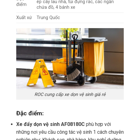
ép cây lau nhà, túi đựng rác, các ngăn
điểm
chứa đồ, 4 bánh xe
Xuất xứ
Trung Quốc
ROC cung cấp xe dọn vệ sinh giá rẻ
Đặc điểm:
Xe đẩy dọn vệ sinh AF08180C
phù hợp với
những nơi yêu cầu công tác vệ sinh 1 cách chuyên
nghiệp như: Khách sạn, nhà hàng, khu nghỉ dưỡng,