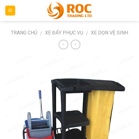
Skip
to
content
TRANG CHỦ
XE ĐẨY PHỤC VỤ
XE DỌN VỆ SINH
/
/