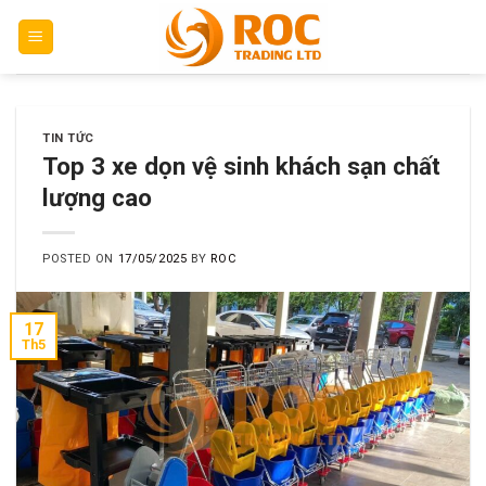
Skip
to
content
TIN TỨC
Top 3 xe dọn vệ sinh khách sạn chất
lượng cao
POSTED ON
17/05/2025
BY
ROC
17
Th5