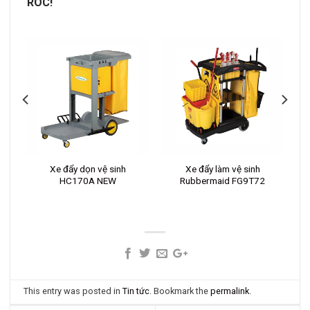
ROC!
Xe đẩy dọn vệ sinh
Xe đẩy làm vệ sinh
HC170A NEW
Rubbermaid FG9T72
This entry was posted in
Tin tức
. Bookmark the
permalink
.