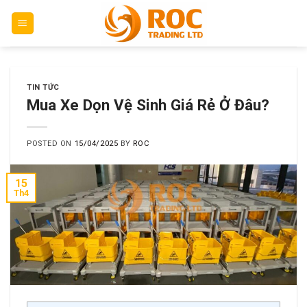
Skip
to
content
TIN TỨC
Mua Xe Dọn Vệ Sinh Giá Rẻ Ở Đâu?
POSTED ON
15/04/2025
BY
ROC
15
Th4