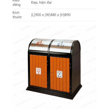
Kiểu
Đẹp, hiện đại
dáng
Kích
(L)900 x (W)480 x (H)890
thước