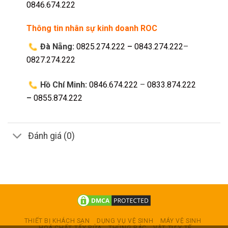
0846.674.222
Thông tin nhân sự kinh doanh ROC
Đà Nẵng:
0825.274.222
–
0843.274.222
–
0827.274.222
Hồ Chí Minh:
0846.674.222
–
0833.874.222
–
0855.874.222
Đánh giá (0)
THIẾT BỊ KHÁCH SẠN
DỤNG VỤ VỆ SINH
MÁY VỆ SINH
HOÁ CHẤT TẨY RỬA
THÙNG RÁC
VẬT TƯ Y TẾ