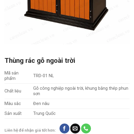
Thùng rác gỗ ngoài trời
Mã sản
TRD-01 NL
phẩm
Gỗ công nghiệp ngoài trời, khung bằng thép phun
Chất liệu
sơn
Màu sắc
Đen nâu
Sản xuất
Trung Quốc
Liên hệ để nhận giá tốt hơn: