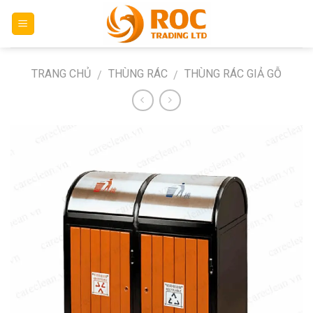
Skip
to
content
TRANG CHỦ
THÙNG RÁC
THÙNG RÁC GIẢ GỖ
/
/