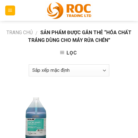
Skip
to
content
TRANG CHỦ
SẢN PHẨM ĐƯỢC GẮN THẺ “HÓA CHẤT
/
TRÁNG DÙNG CHO MÁY RỬA CHÉN”
LỌC