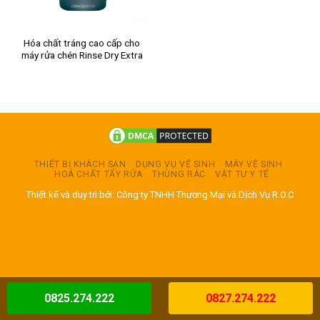
Hóa chất tráng cao cấp cho
máy rửa chén Rinse Dry Extra
THIẾT BỊ KHÁCH SẠN
DỤNG VỤ VỆ SINH
MÁY VỆ SINH
HOÁ CHẤT TẨY RỬA
THÙNG RÁC
VẬT TƯ Y TẾ
Thiết kế và duy trì bởi: Công ty TNHH Thương Mại và Dịch Vụ R.O.C
0825.274.222
0827.274.222