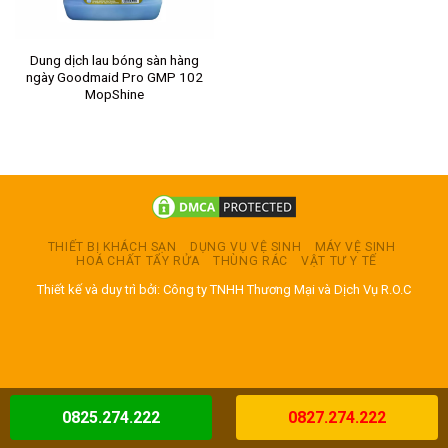
Dung dịch lau bóng sàn hàng
ngày Goodmaid Pro GMP 102
MopShine
THIẾT BỊ KHÁCH SẠN
DỤNG VỤ VỆ SINH
MÁY VỆ SINH
HOÁ CHẤT TẨY RỬA
THÙNG RÁC
VẬT TƯ Y TẾ
Thiết kế và duy trì bởi: Công ty TNHH Thương Mại và Dịch Vụ R.O.C
0825.274.222
0827.274.222