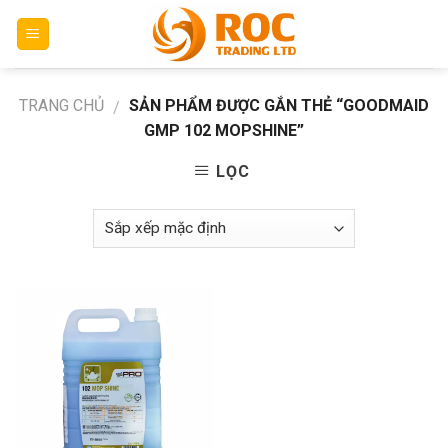
Skip
to
content
TRANG CHỦ
SẢN PHẨM ĐƯỢC GẮN THẺ “GOODMAID
/
GMP 102 MOPSHINE”
LỌC