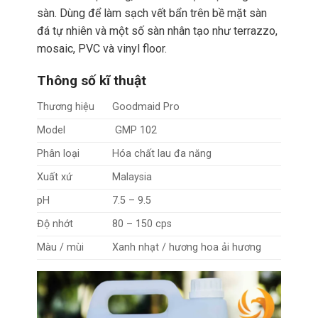
sàn. Dùng để làm sạch vết bẩn trên bề mặt sàn
đá tự nhiên và một số sàn nhân tạo như terrazzo,
mosaic, PVC và vinyl floor.
Thông số kĩ thuật
Thương hiệu
Goodmaid Pro
Model
GMP 102
Phân loại
Hóa chất lau đa năng
Xuất xứ
Malaysia
pH
7.5 – 9.5
Độ nhớt
80 – 150 cps
Màu / mùi
Xanh nhạt / hương hoa ải hương