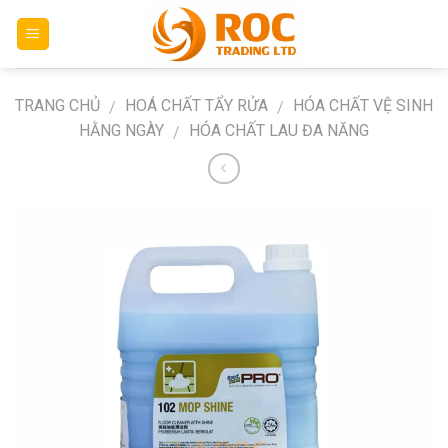
Skip
to
content
TRANG CHỦ
HOÁ CHẤT TẨY RỬA
HÓA CHẤT VỆ SINH
/
/
HẰNG NGÀY
HÓA CHẤT LAU ĐA NĂNG
/