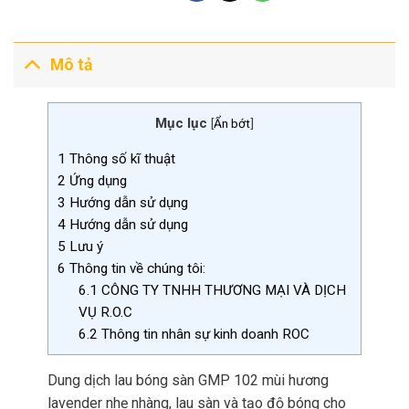
Mô tả
Mục lục
[
Ẩn bớt
]
1
Thông số kĩ thuật
2
Ứng dụng
3
Hướng dẫn sử dụng
4
Hướng dẫn sử dụng
5
Lưu ý
6
Thông tin về chúng tôi:
6.1
CÔNG TY TNHH THƯƠNG MẠI VÀ DỊCH
VỤ R.O.C
6.2
Thông tin nhân sự kinh doanh ROC
Dung dịch lau bóng sàn GMP 102 mùi hương
lavender nhẹ nhàng, lau sàn và tạo độ bóng cho