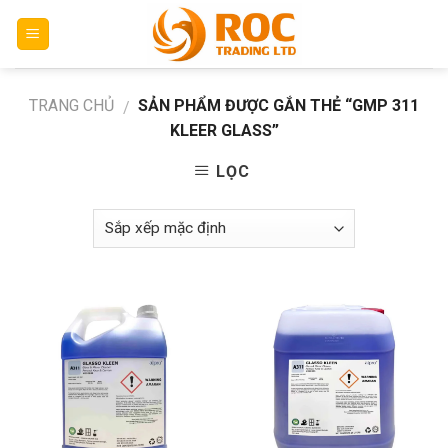
Skip
to
content
TRANG CHỦ
SẢN PHẨM ĐƯỢC GẮN THẺ “GMP 311
/
KLEER GLASS”
LỌC