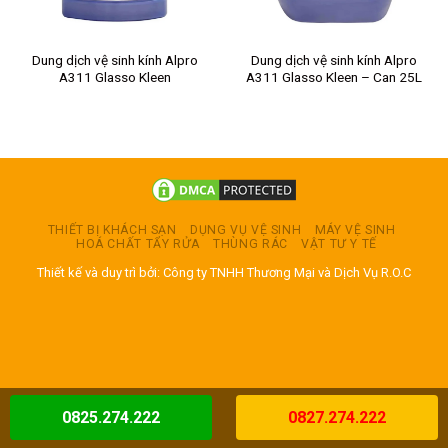
Dung dịch vệ sinh kính Alpro
Dung dịch vệ sinh kính Alpro
A311 Glasso Kleen
A311 Glasso Kleen – Can 25L
THIẾT BỊ KHÁCH SẠN
DỤNG VỤ VỆ SINH
MÁY VỆ SINH
HOÁ CHẤT TẨY RỬA
THÙNG RÁC
VẬT TƯ Y TẾ
Thiết kế và duy trì bởi: Công ty TNHH Thương Mại và Dịch Vụ R.O.C
0825.274.222
0827.274.222