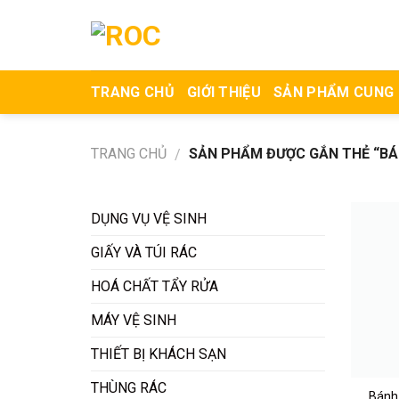
Skip
to
content
TRANG CHỦ
GIỚI THIỆU
SẢN PHẨM CUNG
TRANG CHỦ
SẢN PHẨM ĐƯỢC GẮN THẺ “BÁN
/
DỤNG VỤ VỆ SINH
GIẤY VÀ TÚI RÁC
HOÁ CHẤT TẨY RỬA
MÁY VỆ SINH
THIẾT BỊ KHÁCH SẠN
THÙNG RÁC
Bánh