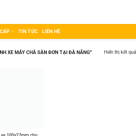
 CẤP
TIN TỨC
LIÊN HỆ
Hiển thị kết qu
H XE MÁY CHÀ SÀN ĐƠN TẠI ĐÀ NẴNG”
 xe 100x27mm cho