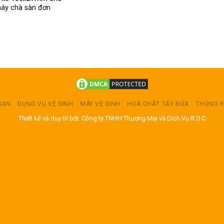
áy chà sàn đơn
 SẠN
DỤNG VỤ VỆ SINH
MÁY VỆ SINH
HOÁ CHẤT TẨY RỬA
THÙNG 
Thiết kế và duy trì bởi: Công ty TNHH Thương Mại và Dịch Vụ R.O.C