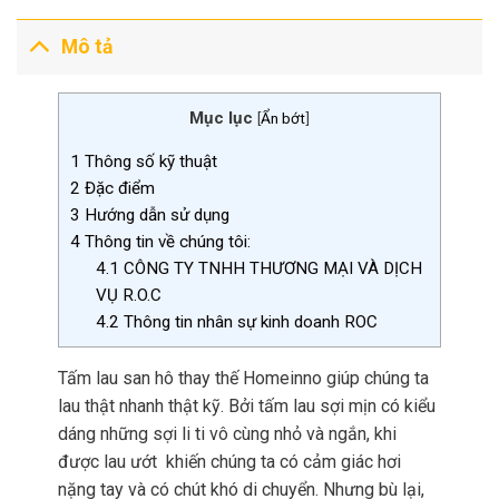
Mô tả
Mục lục
[
Ẩn bớt
]
1
Thông số kỹ thuật
2
Đặc điểm
3
Hướng dẫn sử dụng
4
Thông tin về chúng tôi:
4.1
CÔNG TY TNHH THƯƠNG MẠI VÀ DỊCH
VỤ R.O.C
4.2
Thông tin nhân sự kinh doanh ROC
Tấm lau san hô thay thế Homeinno giúp chúng ta
lau thật nhanh thật kỹ. Bởi tấm lau sợi mịn có kiểu
dáng những sợi li ti vô cùng nhỏ và ngắn, khi
được lau ướt khiến chúng ta có cảm giác hơi
nặng tay và có chút khó di chuyển. Nhưng bù lại,