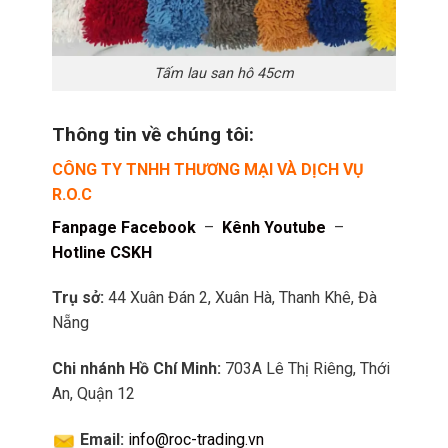
Tấm lau san hô 45cm
Thông tin về chúng tôi:
CÔNG TY TNHH THƯƠNG MẠI VÀ DỊCH VỤ
R.O.C
Fanpage Facebook
–
Kênh Youtube
–
Hotline CSKH
Trụ sở:
44 Xuân Đán 2, Xuân Hà, Thanh Khê, Đà
Nẵng
Chi nhánh Hồ Chí Minh:
703A Lê Thị Riêng, Thới
An, Quận 12
Email:
info@roc-trading.vn