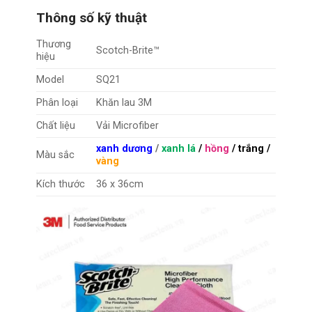
Thông số kỹ thuật
Thương
Scotch-Brite™
hiệu
Model
SQ21
Phân loại
Khăn lau 3M
Chất liệu
Vải Microfiber
xanh dương
/
xanh lá
/
hồng
/ trắng /
Màu sắc
vàng
Kích thước
36 x 36cm