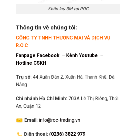
Khăn lau 3M tại ROC
Thông tin về chúng tôi:
CÔNG TY TNHH THƯƠNG MẠI VÀ DỊCH VỤ
R.O.C
Fanpage Facebook
–
Kênh Youtube
–
Hotline CSKH
Trụ sở:
44 Xuân Đán 2, Xuân Hà, Thanh Khê, Đà
Nẵng
Chi nhánh Hồ Chí Minh:
703A Lê Thị Riêng, Thới
An, Quận 12
Email:
info@roc-trading.vn
Điện thoại:
(0236) 3822 979