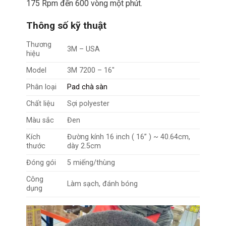
175 Rpm đến 600 vòng một phút.
Thông số kỹ thuật
Thương
3M – USA
hiệu
Model
3M 7200 – 16″
Phân loại
Pad chà sàn
Chất liệu
Sợi polyester
Màu sắc
Đen
Kích
Đường kính 16 inch ( 16” ) ~ 40.64cm,
thước
dày 2.5cm
Đóng gói
5 miếng/thùng
Công
Làm sạch, đánh bóng
dụng