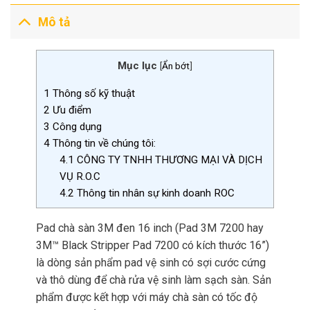
Mô tả
Mục lục
[
Ẩn bớt
]
1
Thông số kỹ thuật
2
Ưu điểm
3
Công dụng
4
Thông tin về chúng tôi:
4.1
CÔNG TY TNHH THƯƠNG MẠI VÀ DỊCH
VỤ R.O.C
4.2
Thông tin nhân sự kinh doanh ROC
Pad chà sàn 3M đen 16 inch (Pad 3M 7200 hay
3M™ Black Stripper Pad 7200 có kích thước 16”)
là dòng sản phẩm pad vệ sinh có sợi cước cứng
và thô dùng để chà rửa vệ sinh làm sạch sàn. Sản
phẩm được kết hợp với máy chà sàn có tốc độ