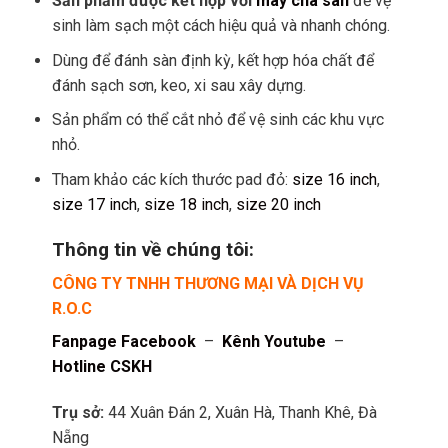
Sản phẩm được kết hợp với
máy chà sàn
để vệ
sinh làm sạch một cách hiệu quả và nhanh chóng.
Dùng để đánh sàn định kỳ, kết hợp hóa chất để
đánh sạch sơn, keo, xi sau xây dựng.
Sản phẩm có thể cắt nhỏ để vệ sinh các khu vực
nhỏ.
Tham khảo các kích thước pad đỏ:
size 16 inch
,
size 17 inch
,
size 18 inch
,
size 20 inch
Thông tin về chúng tôi:
CÔNG TY TNHH THƯƠNG MẠI VÀ DỊCH VỤ
R.O.C
Fanpage Facebook
–
Kênh Youtube
–
Hotline CSKH
Trụ sở:
44 Xuân Đán 2, Xuân Hà, Thanh Khê, Đà
Nẵng