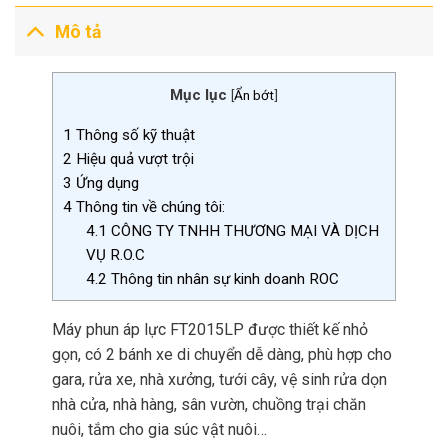
Mô tả
Mục lục
[
Ẩn bớt
]
1
Thông số kỹ thuật
2
Hiệu quả vượt trội
3
Ứng dụng
4
Thông tin về chúng tôi:
4.1
CÔNG TY TNHH THƯƠNG MẠI VÀ DỊCH
VỤ R.O.C
4.2
Thông tin nhân sự kinh doanh ROC
Máy phun áp lực FT2015LP được thiết kế nhỏ
gọn, có 2 bánh xe di chuyển dễ dàng, phù hợp cho
gara, rửa xe, nhà xưởng, tưới cây, vệ sinh rửa dọn
nhà cửa, nhà hàng, sân vườn, chuồng trại chăn
nuôi, tắm cho gia súc vật nuôi…