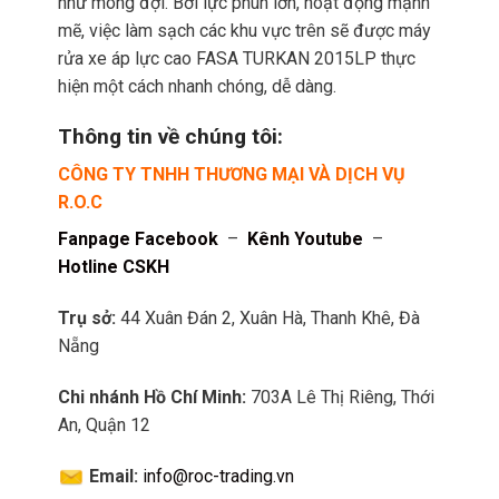
như mong đợi. Bởi lực phun lớn, hoạt động mạnh
mẽ, việc làm sạch các khu vực trên sẽ được máy
rửa xe áp lực cao FASA TURKAN 2015LP thực
hiện một cách nhanh chóng, dễ dàng.
Thông tin về chúng tôi:
CÔNG TY TNHH THƯƠNG MẠI VÀ DỊCH VỤ
R.O.C
Fanpage Facebook
–
Kênh Youtube
–
Hotline CSKH
Trụ sở:
44 Xuân Đán 2, Xuân Hà, Thanh Khê, Đà
Nẵng
Chi nhánh Hồ Chí Minh:
703A Lê Thị Riêng, Thới
An, Quận 12
Email:
info@roc-trading.vn