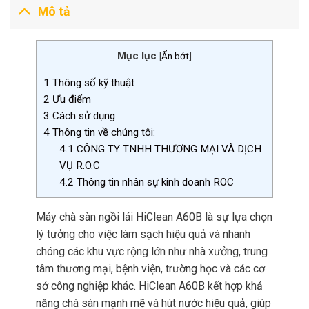
Mô tả
Mục lục
[
Ẩn bớt
]
1
Thông số kỹ thuật
2
Ưu điểm
3
Cách sử dụng
4
Thông tin về chúng tôi:
4.1
CÔNG TY TNHH THƯƠNG MẠI VÀ DỊCH
VỤ R.O.C
4.2
Thông tin nhân sự kinh doanh ROC
Máy chà sàn ngồi lái HiClean A60B là sự lựa chọn
lý tưởng cho việc làm sạch hiệu quả và nhanh
chóng các khu vực rộng lớn như nhà xưởng, trung
tâm thương mại, bệnh viện, trường học và các cơ
sở công nghiệp khác. HiClean A60B kết hợp khả
năng chà sàn mạnh mẽ và hút nước hiệu quả, giúp