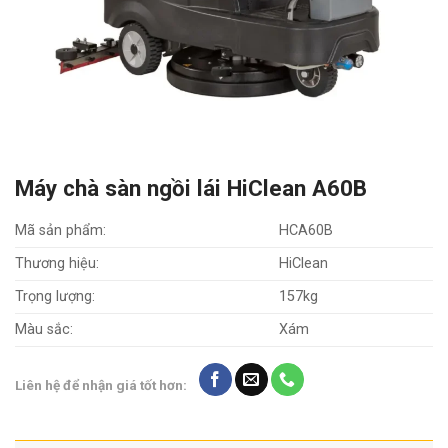
Máy chà sàn ngồi lái HiClean A60B
Mã sản phẩm:
HCA60B
Thương hiệu:
HiClean
Trọng lượng:
157kg
Màu sắc:
Xám
Liên hệ để nhận giá tốt hơn: