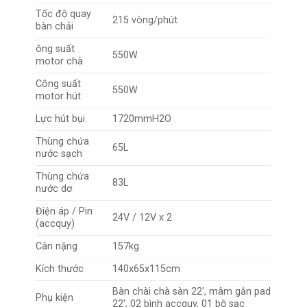
Tốc độ quay
215 vòng/phút
bàn chải
ông suất
550W
motor chà
Công suất
550W
motor hút
Lực hút bụi
1720mmH2O
Thùng chứa
65L
nước sạch
Thùng chứa
83L
nước dơ
Điện áp / Pin
24V / 12V x 2
(accquy)
Cân nặng
157kg
Kích thước
140x65x115cm
Bàn chài chà sàn 22′, mâm gắn pad
Phụ kiện
22′, 02 bình accquy, 01 bộ sạc