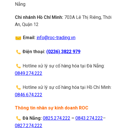
Nẵng
Chi nhánh Hồ Chí Minh:
703A Lê Thị Riêng, Thới
An, Quận 12
Email:
info@roc-trading.vn
Điện thoại:
(0236) 3822 979
Hotline xử lý sự cố hàng hóa tại Đà Nẵng:
0849.274.222
Hotline xử lý sự cố hàng hóa tại Hồ Chí Minh:
0846.674.222
Thông tin nhân sự kinh doanh ROC
Đà Nẵng:
0825.274.222
–
0843.274.222
–
0827.274.222