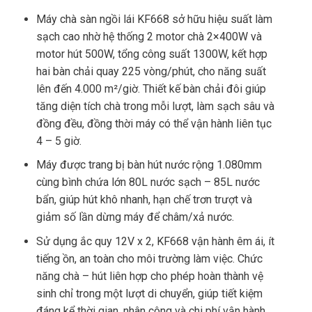
Máy chà sàn ngồi lái KF668 sở hữu hiệu suất làm
sạch cao nhờ hệ thống 2 motor chà 2×400W và
motor hút 500W, tổng công suất 1300W, kết hợp
hai bàn chải quay 225 vòng/phút, cho năng suất
lên đến 4.000 m²/giờ. Thiết kế bàn chải đôi giúp
tăng diện tích chà trong mỗi lượt, làm sạch sâu và
đồng đều, đồng thời máy có thể vận hành liên tục
4 – 5 giờ.
Máy được trang bị bàn hút nước rộng 1.080mm
cùng bình chứa lớn 80L nước sạch – 85L nước
bẩn, giúp hút khô nhanh, hạn chế trơn trượt và
giảm số lần dừng máy để châm/xả nước.
Sử dụng ắc quy 12V x 2, KF668 vận hành êm ái, ít
tiếng ồn, an toàn cho môi trường làm việc. Chức
năng chà – hút liên hợp cho phép hoàn thành vệ
sinh chỉ trong một lượt di chuyển, giúp tiết kiệm
đáng kể thời gian, nhân công và chi phí vận hành.