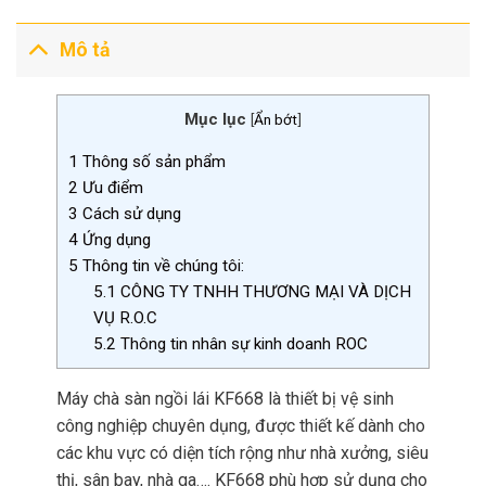
Mô tả
Mục lục
[
Ẩn bớt
]
1
Thông số sản phẩm
2
Ưu điểm
3
Cách sử dụng
4
Ứng dụng
5
Thông tin về chúng tôi:
5.1
CÔNG TY TNHH THƯƠNG MẠI VÀ DỊCH
VỤ R.O.C
5.2
Thông tin nhân sự kinh doanh ROC
Máy chà sàn ngồi lái KF668 là thiết bị vệ sinh
công nghiệp chuyên dụng, được thiết kế dành cho
các khu vực có diện tích rộng như nhà xưởng, siêu
thị, sân bay, nhà ga…. KF668 phù hợp sử dụng cho