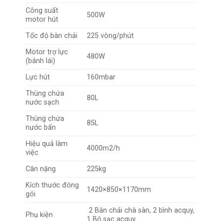
Công suất
500W
motor hút
Tốc độ bàn chải
225 vòng/phút
Motor trợ lực
480W
(bánh lái)
Lực hút
160mbar
Thùng chứa
80L
nước sạch
Thùng chứa
85L
nước bẩn
Hiệu quả làm
4000m2/h
việc
Cân nặng
225kg
Kích thước đóng
1420×850×1170mm
gói
2 Bàn chải chà sàn, 2 bình acquy,
Phụ kiện
1 Bộ sạc acquy