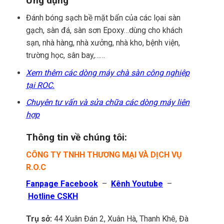
Ứng dụng
Đánh bóng sạch bề mặt bẩn của các lọai sàn
gạch, sàn đá, sàn sơn Epoxy…dùng cho khách
sạn, nhà hàng, nhà xưởng, nhà kho, bệnh viện,
trường học, sân bay,……
Xem thêm các dòng máy chà sàn công nghiệp
tại ROC.
Chuyên tư vấn và sửa chữa các dòng máy liên
hợp
Thông tin về chúng tôi:
CÔNG TY TNHH THƯƠNG MẠI VÀ DỊCH VỤ
R.O.C
Fanpage Facebook
–
Kênh Youtube
–
Hotline CSKH
Trụ sở:
44 Xuân Đán 2, Xuân Hà, Thanh Khê, Đà