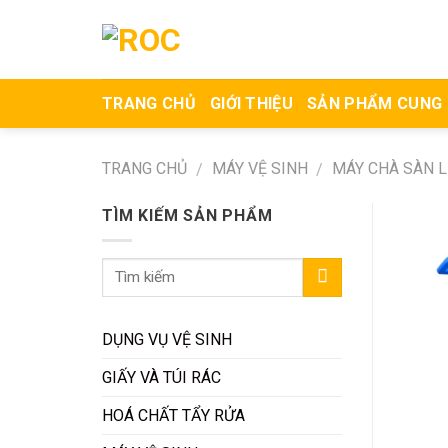
Skip
to
content
TRANG CHỦ
GIỚI THIỆU
SẢN PHẨM CUNG
TRANG CHỦ
MÁY VỆ SINH
MÁY CHÀ SÀN L
/
/
TÌM KIẾM SẢN PHẨM
DỤNG VỤ VỆ SINH
GIẤY VÀ TÚI RÁC
HOÁ CHẤT TẨY RỬA