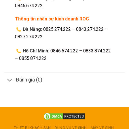
0846.674.222
Thông tin nhân sự kinh doanh ROC
Đà Nẵng:
0825.274.222
–
0843.274.222
–
0827.274.222
Hồ Chí Minh:
0846.674.222
–
0833.874.222
–
0855.874.222
Đánh giá (0)
THIẾT BỊ KHÁCH SẠN
DỤNG VỤ VỆ SINH
MÁY VỆ SINH