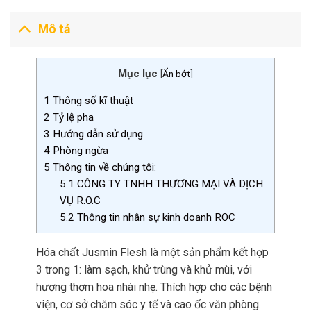
Mô tả
Mục lục
[
Ẩn bớt
]
1
Thông số kĩ thuật
2
Tỷ lệ pha
3
Hướng dẫn sử dụng
4
Phòng ngừa
5
Thông tin về chúng tôi:
5.1
CÔNG TY TNHH THƯƠNG MẠI VÀ DỊCH
VỤ R.O.C
5.2
Thông tin nhân sự kinh doanh ROC
Hóa chất Jusmin Flesh là một sản phẩm kết hợp
3 trong 1: làm sạch, khử trùng và khử mùi, với
hương thơm hoa nhài nhẹ. Thích hợp cho các bệnh
viện, cơ sở chăm sóc y tế và cao ốc văn phòng.