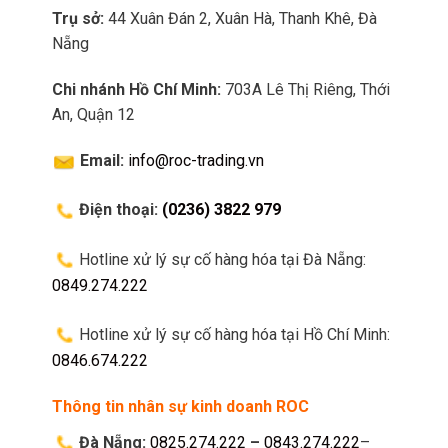
Trụ sở:
44 Xuân Đán 2, Xuân Hà, Thanh Khê, Đà
Nẵng
Chi nhánh Hồ Chí Minh:
703A Lê Thị Riêng, Thới
An, Quận 12
Email:
info@roc-trading.vn
Điện thoại:
(0236) 3822 979
Hotline xử lý sự cố hàng hóa tại Đà Nẵng:
0849.274.222
Hotline xử lý sự cố hàng hóa tại Hồ Chí Minh:
0846.674.222
Thông tin nhân sự kinh doanh ROC
Đà Nẵng:
0825.274.222
–
0843.274.222
–