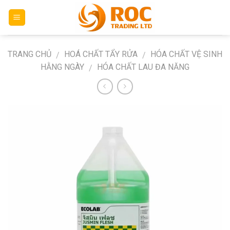
Skip
to
content
TRANG CHỦ
HOÁ CHẤT TẨY RỬA
HÓA CHẤT VỆ SINH
/
/
HẰNG NGÀY
HÓA CHẤT LAU ĐA NĂNG
/