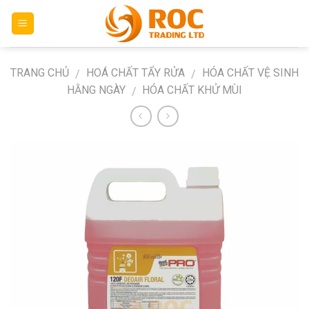
Skip
to
content
TRANG CHỦ
HOÁ CHẤT TẨY RỬA
HÓA CHẤT VỆ SINH
/
/
HẰNG NGÀY
HÓA CHẤT KHỬ MÙI
/