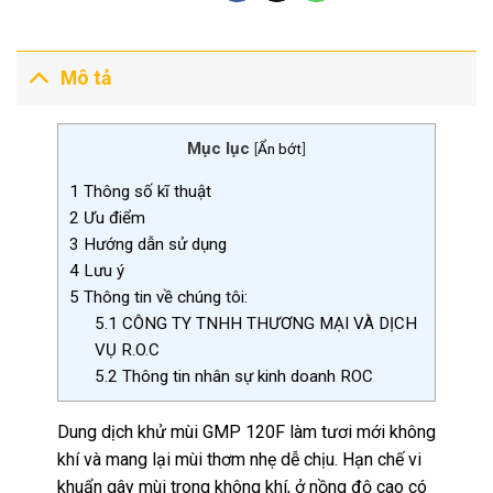
Mô tả
Mục lục
[
Ẩn bớt
]
1
Thông số kĩ thuật
2
Ưu điểm
3
Hướng dẫn sử dụng
4
Lưu ý
5
Thông tin về chúng tôi:
5.1
CÔNG TY TNHH THƯƠNG MẠI VÀ DỊCH
VỤ R.O.C
5.2
Thông tin nhân sự kinh doanh ROC
Dung dịch khử mùi GMP 120F làm tươi mới không
khí và mang lại mùi thơm nhẹ dễ chịu. Hạn chế vi
khuẩn gây mùi trong không khí, ở nồng độ cao có