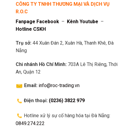
CÔNG TY TNHH THƯƠNG MẠI VÀ DỊCH VỤ
R.O.C
Fanpage Facebook
–
Kênh Youtube
–
Hotline CSKH
Trụ sở:
44 Xuân Đán 2, Xuân Hà, Thanh Khê, Đà
Nẵng
Chi nhánh Hồ Chí Minh:
703A Lê Thị Riêng, Thới
An, Quận 12
Email:
info@roc-trading.vn
Điện thoại:
(0236) 3822 979
Hotline xử lý sự cố hàng hóa tại Đà Nẵng:
0849.274.222