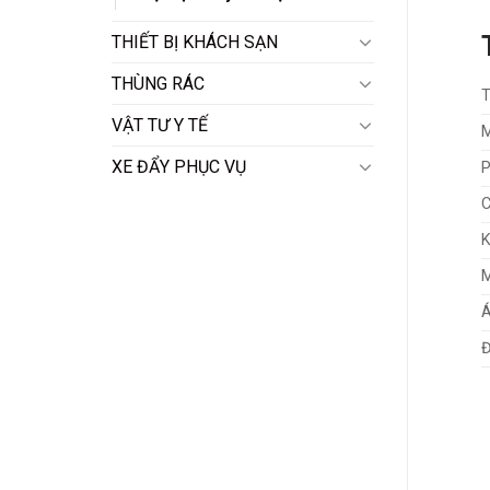
THIẾT BỊ KHÁCH SẠN
THÙNG RÁC
T
VẬT TƯ Y TẾ
M
XE ĐẨY PHỤC VỤ
P
C
K
M
Á
Đ