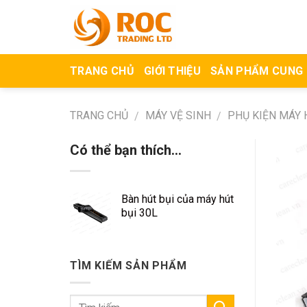
Skip
to
content
TRANG CHỦ
GIỚI THIỆU
SẢN PHẨM CUNG
TRANG CHỦ
MÁY VỆ SINH
PHỤ KIỆN MÁY 
/
/
Có thể bạn thích…
Bàn hút bụi của máy hút
bụi 30L
TÌM KIẾM SẢN PHẨM