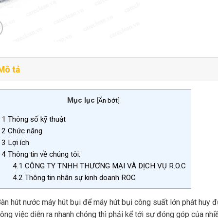
Mô tả
Mục lục
[
Ẩn bớt
]
1
Thông số kỹ thuật
2
Chức năng
3
Lợi ích
4
Thông tin về chúng tôi:
4.1
CÔNG TY TNHH THƯƠNG MẠI VÀ DỊCH VỤ R.O.C
4.2
Thông tin nhân sự kinh doanh ROC
àn hút nước máy hút bụi để máy hút bụi công suất lớn phát hu
ông việc diễn ra nhanh chóng thì phải kể tới sự đóng góp của nhiề