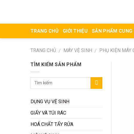
Skip
to
content
TRANG CHỦ
GIỚI THIỆU
SẢN PHẨM CUNG
TRANG CHỦ
MÁY VỆ SINH
PHỤ KIỆN MÁY 
/
/
TÌM KIẾM SẢN PHẨM
DỤNG VỤ VỆ SINH
GIẤY VÀ TÚI RÁC
HOÁ CHẤT TẨY RỬA