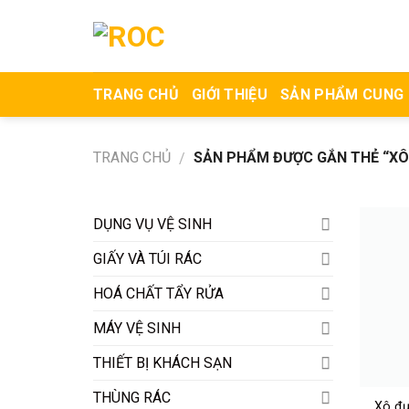
Skip
to
content
TRANG CHỦ
GIỚI THIỆU
SẢN PHẨM CUNG
TRANG CHỦ
SẢN PHẨM ĐƯỢC GẮN THẺ “XÔ ĐƯ
/
DỤNG VỤ VỆ SINH
GIẤY VÀ TÚI RÁC
HOÁ CHẤT TẨY RỬA
MÁY VỆ SINH
THIẾT BỊ KHÁCH SẠN
THÙNG RÁC
Xô đự