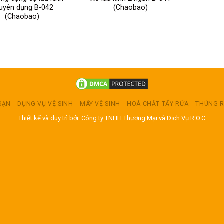
uyên dụng B-042
(Chaobao)
(Chaobao)
 SẠN
DỤNG VỤ VỆ SINH
MÁY VỆ SINH
HOÁ CHẤT TẨY RỬA
THÙNG 
Thiết kế và duy trì bởi: Công ty TNHH Thương Mại và Dịch Vụ R.O.C