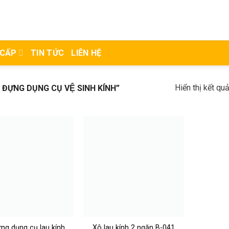
 CẤP
TIN TỨC
LIÊN HỆ
Hiển thị kết qu
̣NG DỤNG CỤ VỆ SINH KÍNH”
ng dụng cụ lau kính
Xô lau kính 2 ngăn B-041