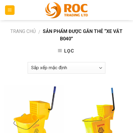
Skip
to
content
TRANG CHỦ
SẢN PHẨM ĐƯỢC GẮN THẺ “XE VẮT
/
B040”
LỌC