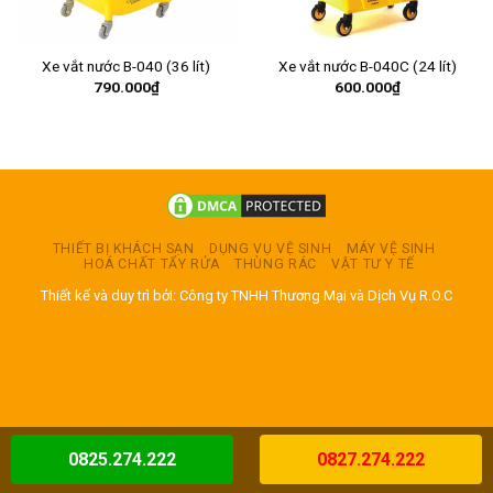
Xe vắt nước B-040 (36 lít)
Xe vắt nước B-040C (24 lít)
790.000
₫
600.000
₫
THIẾT BỊ KHÁCH SẠN
DỤNG VỤ VỆ SINH
MÁY VỆ SINH
HOÁ CHẤT TẨY RỬA
THÙNG RÁC
VẬT TƯ Y TẾ
Thiết kế và duy trì bởi: Công ty TNHH Thương Mại và Dịch Vụ R.O.C
0825.274.222
0827.274.222