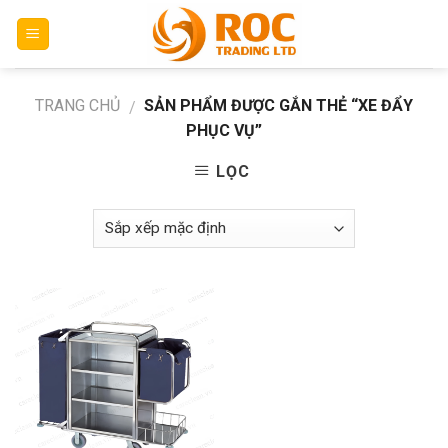
Skip
to
content
TRANG CHỦ
SẢN PHẨM ĐƯỢC GẮN THẺ “XE ĐẨY
/
PHỤC VỤ”
LỌC