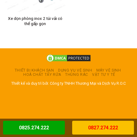
Xe dọn phòng inox 2 túi vải có
thể gấp gọn
THIẾT BỊ KHÁCH SẠN
DỤNG VỤ VỆ SINH
MÁY VỆ SINH
HOÁ CHẤT TẨY RỬA
THÙNG RÁC
VẬT TƯ Y TẾ
Thiết kế và duy trì bởi: Công ty TNHH Thương Mại và Dịch Vụ R.O.C
0825.274.222
0827.274.222