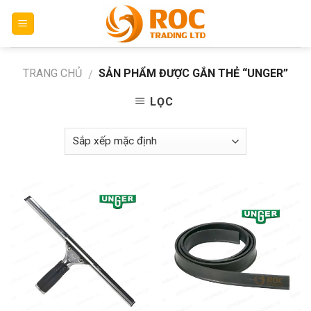
Skip
to
content
TRANG CHỦ
SẢN PHẨM ĐƯỢC GẮN THẺ “UNGER”
/
LỌC