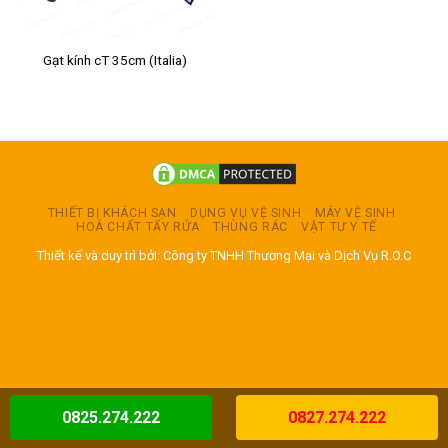
Gạt kính cT 35cm (Italia)
THIẾT BỊ KHÁCH SẠN
DỤNG VỤ VỆ SINH
MÁY VỆ SINH
HOÁ CHẤT TẨY RỬA
THÙNG RÁC
VẬT TƯ Y TẾ
Thiết kế và duy trì bởi: Công ty TNHH Thương Mại và Dịch Vụ R.O.C
0825.274.222
0827.274.222