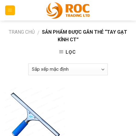
Skip
to
content
TRANG CHỦ
SẢN PHẨM ĐƯỢC GẮN THẺ “TAY GẠT
/
KÍNH CT”
LỌC