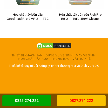
Hóa chất tẩy bồn cầu
Hóa chất tẩy bồn cầu Rich Pro
Goodmaid Pro GMP 211 TBC
R8-211 Toilet Bowl Cleaner
THIẾT BỊ KHÁCH SẠN
DỤNG VỤ VỆ SINH
MÁY VỆ SINH
HOÁ CHẤT TẨY RỬA
THÙNG RÁC
VẬT TƯ Y TẾ
Thiết kế và duy trì bởi: Công ty TNHH Thương Mại và Dịch Vụ R.O.C
0825.274.222
0827.274.222