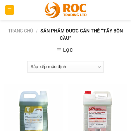
Skip
to
content
TRANG CHỦ
SẢN PHẨM ĐƯỢC GẮN THẺ “TẨY BỒN
/
CẦU”
LỌC