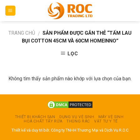
Skip
to
content
TRANG CHỦ
SẢN PHẨM ĐƯỢC GẮN THẺ “TẤM LAU
/
BỤI COTTON 45CM VÀ 60CM HOMEINNO”
LỌC
Không tìm thấy sản phẩm nào khớp với lựa chọn của bạn.
THIẾT BỊ KHÁCH SẠN
DỤNG VỤ VỆ SINH
MÁY VỆ SINH
HOÁ CHẤT TẨY RỬA
THÙNG RÁC
VẬT TƯ Y TẾ
Thiết kế và duy trì bởi: Công ty TNHH Thương Mại và Dịch Vụ R.O.C