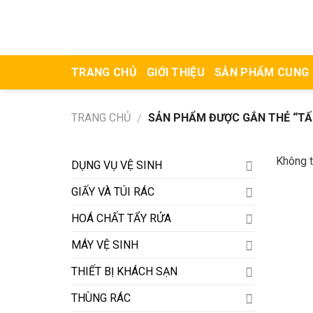
Skip
to
content
TRANG CHỦ
GIỚI THIỆU
SẢN PHẨM CUNG
TRANG CHỦ
SẢN PHẨM ĐƯỢC GẮN THẺ “TẤM
/
Không t
DỤNG VỤ VỆ SINH
GIẤY VÀ TÚI RÁC
HOÁ CHẤT TẨY RỬA
MÁY VỆ SINH
THIẾT BỊ KHÁCH SẠN
THÙNG RÁC