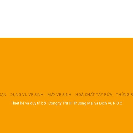
 SẠN
DỤNG VỤ VỆ SINH
MÁY VỆ SINH
HOÁ CHẤT TẨY RỬA
THÙNG 
Thiết kế và duy trì bởi: Công ty TNHH Thương Mại và Dịch Vụ R.O.C