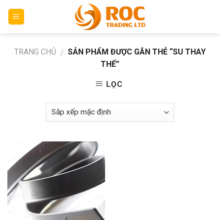
Skip
to
content
TRANG CHỦ
SẢN PHẨM ĐƯỢC GẮN THẺ “SU THAY
/
THẾ”
LỌC