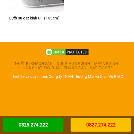
Lưỡi su gạt kính CT (105cm)
THIẾT BỊ KHÁCH SẠN
DỤNG VỤ VỆ SINH
MÁY VỆ SINH
HOÁ CHẤT TẨY RỬA
THÙNG RÁC
VẬT TƯ Y TẾ
Thiết kế và duy trì bởi: Công ty TNHH Thương Mại và Dịch Vụ R.O.C
0825.274.222
0827.274.222