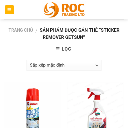
Skip
to
content
TRANG CHỦ
SẢN PHẨM ĐƯỢC GẮN THẺ “STICKER
/
REMOVER GETSUN”
LỌC