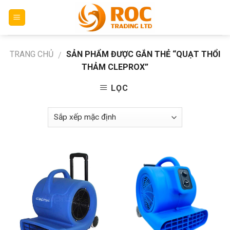
Skip
to
content
TRANG CHỦ
SẢN PHẨM ĐƯỢC GẮN THẺ “QUẠT THỔI
/
THẢM CLEPROX”
LỌC