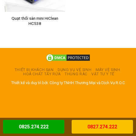
Quạt thổi sàn mini HiClean
HC538
THIẾT BỊ KHÁCH SẠN
DỤNG VỤ VỆ SINH
MÁY VỆ SINH
HOÁ CHẤT TẨY RỬA
THÙNG RÁC
VẬT TƯ Y TẾ
Thiết kế và duy trì bởi: Công ty TNHH Thương Mại và Dịch Vụ R.O.C
0825.274.222
0827.274.222