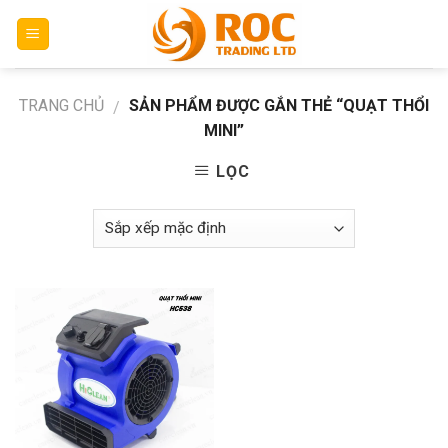
Skip
to
content
TRANG CHỦ
SẢN PHẨM ĐƯỢC GẮN THẺ “QUẠT THỔI
/
MINI”
LỌC