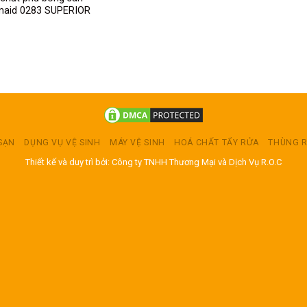
aid 0283 SUPERIOR
 SẠN
DỤNG VỤ VỆ SINH
MÁY VỆ SINH
HOÁ CHẤT TẨY RỬA
THÙNG 
Thiết kế và duy trì bởi: Công ty TNHH Thương Mại và Dịch Vụ R.O.C