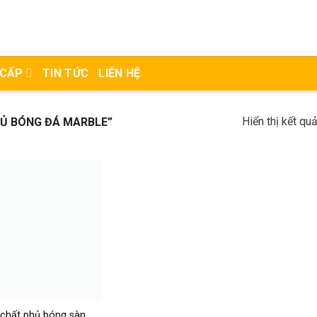
 CẤP
TIN TỨC
LIÊN HỆ
Hiển thị kết qu
Ủ BÓNG ĐÁ MARBLE”
chất phủ bóng sàn