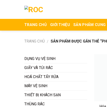
Skip
to
content
TRANG CHỦ
GIỚI THIỆU
SẢN PHẨM CUNG
TRANG CHỦ
SẢN PHẨM ĐƯỢC GẮN THẺ “PH
/
DỤNG VỤ VỆ SINH
GIẤY VÀ TÚI RÁC
HOÁ CHẤT TẨY RỬA
MÁY VỆ SINH
THIẾT BỊ KHÁCH SẠN
THÙNG RÁC
Hóa 