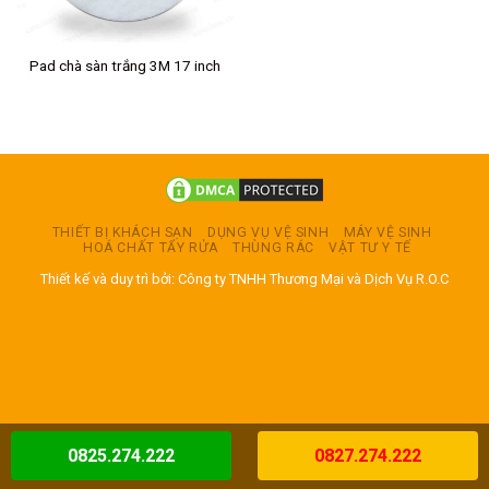
Pad chà sàn trắng 3M 17 inch
THIẾT BỊ KHÁCH SẠN
DỤNG VỤ VỆ SINH
MÁY VỆ SINH
HOÁ CHẤT TẨY RỬA
THÙNG RÁC
VẬT TƯ Y TẾ
Thiết kế và duy trì bởi: Công ty TNHH Thương Mại và Dịch Vụ R.O.C
0825.274.222
0827.274.222