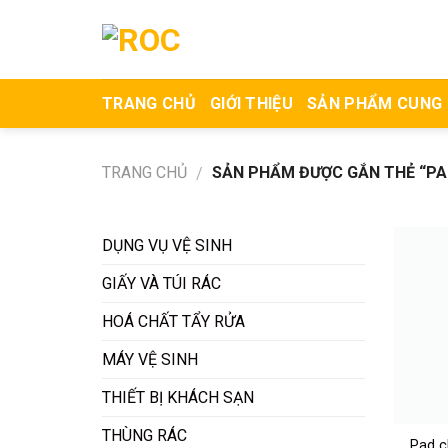
Skip
to
content
TRANG CHỦ
GIỚI THIỆU
SẢN PHẨM CUNG
TRANG CHỦ
SẢN PHẨM ĐƯỢC GẮN THẺ “PAD
/
DỤNG VỤ VỆ SINH
GIẤY VÀ TÚI RÁC
HOÁ CHẤT TẨY RỬA
MÁY VỆ SINH
THIẾT BỊ KHÁCH SẠN
THÙNG RÁC
Pad c