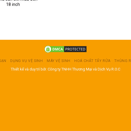
18 inch
 SẠN
DỤNG VỤ VỆ SINH
MÁY VỆ SINH
HOÁ CHẤT TẨY RỬA
THÙNG 
Thiết kế và duy trì bởi: Công ty TNHH Thương Mại và Dịch Vụ R.O.C