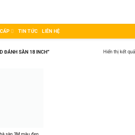
 CẤP
TIN TỨC
LIÊN HỆ
Hiển thị kết qu
 ĐÁNH SÀN 18 INCH”
hà sàn 3M màu đen