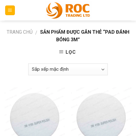
Skip
to
content
TRANG CHỦ
SẢN PHẨM ĐƯỢC GẮN THẺ “PAD ĐÁNH
/
BÓNG 3M”
LỌC