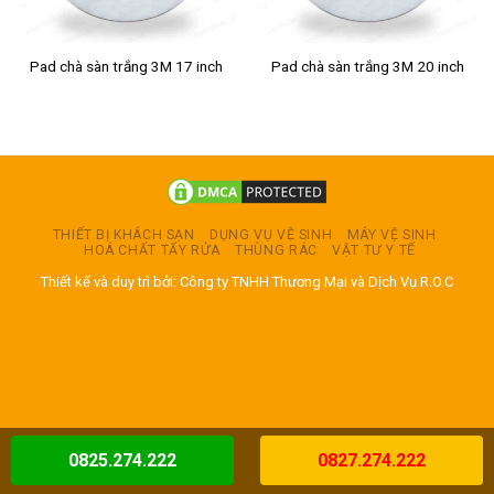
Pad chà sàn trắng 3M 17 inch
Pad chà sàn trắng 3M 20 inch
THIẾT BỊ KHÁCH SẠN
DỤNG VỤ VỆ SINH
MÁY VỆ SINH
HOÁ CHẤT TẨY RỬA
THÙNG RÁC
VẬT TƯ Y TẾ
Thiết kế và duy trì bởi: Công ty TNHH Thương Mại và Dịch Vụ R.O.C
0825.274.222
0827.274.222