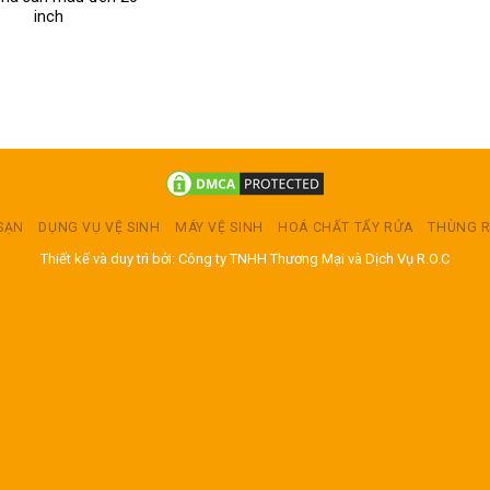
inch
 SẠN
DỤNG VỤ VỆ SINH
MÁY VỆ SINH
HOÁ CHẤT TẨY RỬA
THÙNG 
Thiết kế và duy trì bởi: Công ty TNHH Thương Mại và Dịch Vụ R.O.C