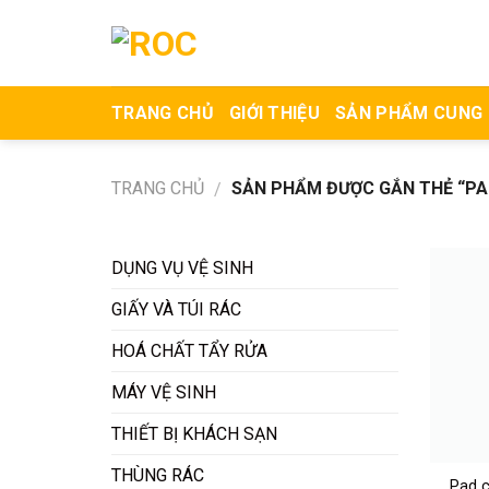
Skip
to
content
TRANG CHỦ
GIỚI THIỆU
SẢN PHẨM CUNG
TRANG CHỦ
SẢN PHẨM ĐƯỢC GẮN THẺ “PAD 
/
DỤNG VỤ VỆ SINH
GIẤY VÀ TÚI RÁC
HOÁ CHẤT TẨY RỬA
MÁY VỆ SINH
THIẾT BỊ KHÁCH SẠN
THÙNG RÁC
Pad c