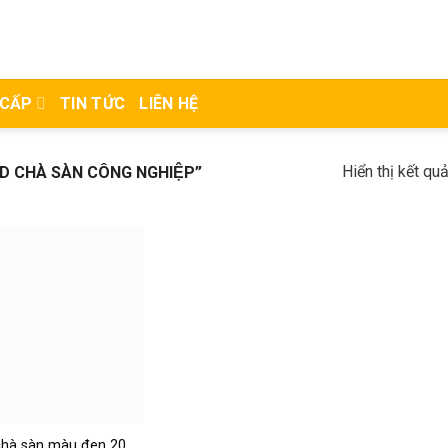
 CẤP
TIN TỨC
LIÊN HỆ
Hiển thị kết qu
CHÀ SÀN CÔNG NGHIỆP”
hà sàn màu đen 20