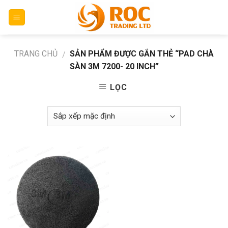
Skip
to
content
TRANG CHỦ
SẢN PHẨM ĐƯỢC GẮN THẺ “PAD CHÀ
/
SÀN 3M 7200- 20 INCH”
LỌC