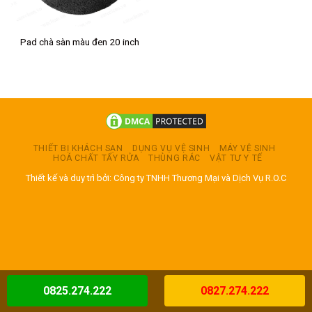
Pad chà sàn màu đen 20 inch
THIẾT BỊ KHÁCH SẠN
DỤNG VỤ VỆ SINH
MÁY VỆ SINH
HOÁ CHẤT TẨY RỬA
THÙNG RÁC
VẬT TƯ Y TẾ
Thiết kế và duy trì bởi: Công ty TNHH Thương Mại và Dịch Vụ R.O.C
0825.274.222
0827.274.222