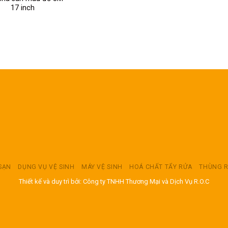
17 inch
 SẠN
DỤNG VỤ VỆ SINH
MÁY VỆ SINH
HOÁ CHẤT TẨY RỬA
THÙNG 
Thiết kế và duy trì bởi: Công ty TNHH Thương Mại và Dịch Vụ R.O.C