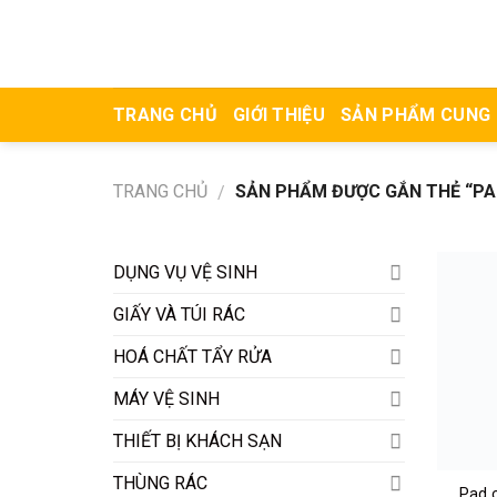
Skip
to
content
TRANG CHỦ
GIỚI THIỆU
SẢN PHẨM CUNG
TRANG CHỦ
SẢN PHẨM ĐƯỢC GẮN THẺ “PAD
/
DỤNG VỤ VỆ SINH
GIẤY VÀ TÚI RÁC
HOÁ CHẤT TẨY RỬA
MÁY VỆ SINH
THIẾT BỊ KHÁCH SẠN
THÙNG RÁC
Pad c