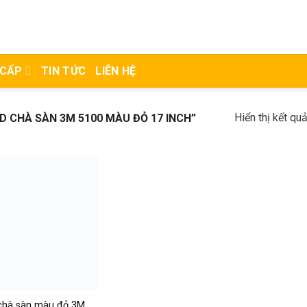
 CẤP
TIN TỨC
LIÊN HỆ
Hiển thị kết qu
 CHÀ SÀN 3M 5100 MÀU ĐỎ 17 INCH”
hà sàn màu đỏ 3M